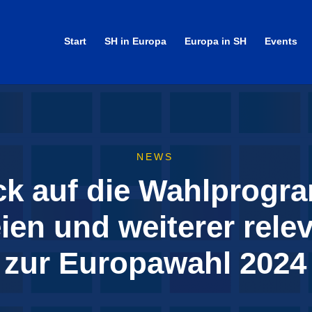
Start
SH in Europa
Europa in SH
Events
NEWS
ck auf die Wahlprogr
ien und weiterer rele
zur Europawahl 2024