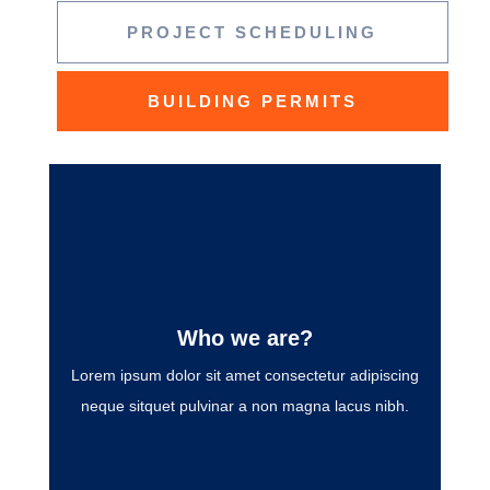
PROJECT SCHEDULING
BUILDING PERMITS
Who we are?
Who we are?
Lorem ipsum dolor sit amet consectetur adipiscing
Lorem ipsum dolor sit amet consectetur adipiscing
neque sitquet pulvinar a non magna lacus nibh.
neque sitquet pulvinar a non magna lacus nibh.