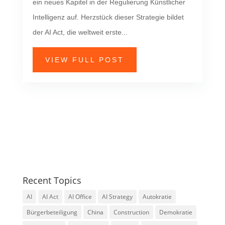
ein neues Kapitel in der Regulierung Künstlicher
Intelligenz auf. Herzstück dieser Strategie bildet
der AI Act, die weltweit erste...
VIEW FULL POST
Recent Topics
AI
AI Act
AI Office
AI Strategy
Autokratie
Bürgerbeteiligung
China
Construction
Demokratie