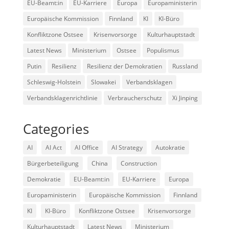
EU-Beamt:in
EU-Karriere
Europa
Europaministerin
Europäische Kommission
Finnland
KI
KI-Büro
Konfliktzone Ostsee
Krisenvorsorge
Kulturhauptstadt
Latest News
Ministerium
Ostsee
Populismus
Putin
Resilienz
Resilienz der Demokratien
Russland
Schleswig-Holstein
Slowakei
Verbandsklagen
Verbandsklagenrichtlinie
Verbraucherschutz
Xi Jinping
Categories
AI
AI Act
AI Office
AI Strategy
Autokratie
Bürgerbeteiligung
China
Construction
Demokratie
EU-Beamt:in
EU-Karriere
Europa
Europaministerin
Europäische Kommission
Finnland
KI
KI-Büro
Konfliktzone Ostsee
Krisenvorsorge
Kulturhauptstadt
Latest News
Ministerium