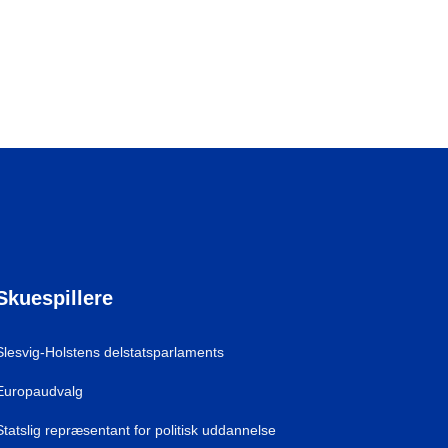
Skuespillere
Slesvig-Holstens delstatsparlaments
Europaudvalg
Statslig repræsentant for politisk uddannelse