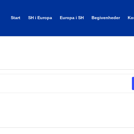
Start
SH i Europa
Europa i SH
Begivenheder
Ko