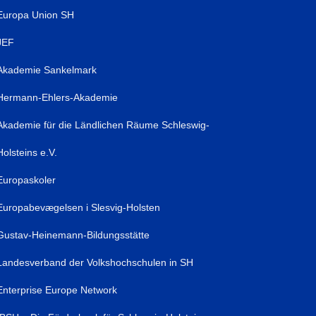
Europa Union SH
JEF
Akademie Sankelmark
Hermann-Ehlers-Akademie
Akademie für die Ländlichen Räume Schleswig-
Holsteins e.V.
Europaskoler
Europabevægelsen i Slesvig-Holsten
Gustav-Heinemann-Bildungsstätte
Landesverband der Volkshochschulen in SH
Enterprise Europe Network