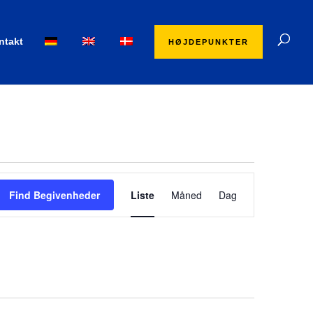
ntakt
HØJDEPUNKTER
Begivenhed
Visninger
Find Begivenheder
Liste
Måned
Dag
Navigation