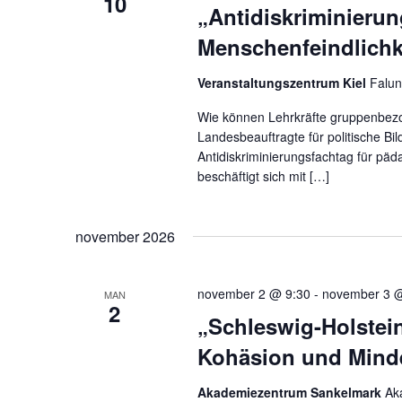
10
„Antidiskriminieru
Menschenfeindlichk
Veranstaltungszentrum Kiel
Falun
Wie können Lehrkräfte gruppenbezo
Landesbeauftragte für politische B
Antidiskriminierungsfachtag für päd
beschäftigt sich mit […]
november 2026
november 2 @ 9:30
-
november 3 
MAN
2
„Schleswig-Holstein
Kohäsion und Mind
Akademiezentrum Sankelmark
Ak