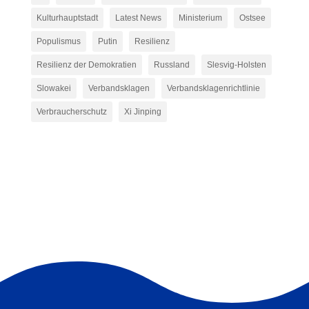
Kulturhauptstadt
Latest News
Ministerium
Ostsee
Populismus
Putin
Resilienz
Resilienz der Demokratien
Russland
Slesvig-Holsten
Slowakei
Verbandsklagen
Verbandsklagenrichtlinie
Verbraucherschutz
Xi Jinping