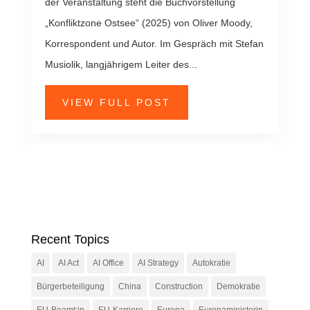
der Veranstaltung steht die Buchvorstellung
„Konfliktzone Ostsee“ (2025) von Oliver Moody,
Korrespondent und Autor. Im Gespräch mit Stefan
Musiolik, langjährigem Leiter des...
VIEW FULL POST
Recent Topics
AI
AI Act
AI Office
AI Strategy
Autokratie
Bürgerbeteiligung
China
Construction
Demokratie