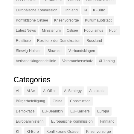
EU-Beamt:in
EU-Karriere
Europa
Europaministerin
Europäische Kommission
Finnland
KI
KI-Büro
Konfliktzone Ostsee
Krisenvorsorge
Kulturhauptstadt
Latest News
Ministerium
Ostsee
Populismus
Putin
Resilienz
Resilienz der Demokratien
Russland
Slesvig-Holsten
Slowakei
Verbandsklagen
Verbandsklagenrichtlinie
Verbraucherschutz
Xi Jinping
Categories
AI
AI Act
AI Office
AI Strategy
Autokratie
Bürgerbeteiligung
China
Construction
Demokratie
EU-Beamt:in
EU-Karriere
Europa
Europaministerin
Europäische Kommission
Finnland
KI
KI-Büro
Konfliktzone Ostsee
Krisenvorsorge