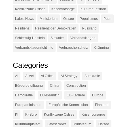
Konfliktzone Ostsee
Krisenvorsorge
Kulturhauptstadt
Latest News
Ministerium
Ostsee
Populismus
Putin
Resilienz
Resilienz der Demokratien
Russland
Schleswig-Holstein
Slowakei
Verbandsklagen
Verbandsklagenrichtlinie
Verbraucherschutz
Xi Jinping
Categories
AI
AI Act
AI Office
AI Strategy
Autokratie
Bürgerbeteiligung
China
Construction
Demokratie
EU-Beamt:in
EU-Karriere
Europe
Europaministerin
Europäische Kommission
Finnland
KI
KI-Büro
Konfliktzone Ostsee
Krisenvorsorge
Kulturhauptstadt
Latest News
Ministerium
Ostsee