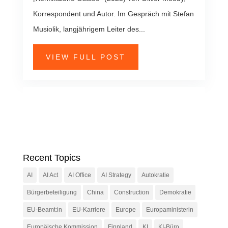
Korrespondent und Autor. Im Gespräch mit Stefan
Musiolik, langjährigem Leiter des...
VIEW FULL POST
Recent Topics
AI
AI Act
AI Office
AI Strategy
Autokratie
Bürgerbeteiligung
China
Construction
Demokratie
EU-Beamt:in
EU-Karriere
Europe
Europaministerin
Europäische Kommission
Finnland
KI
KI-Büro