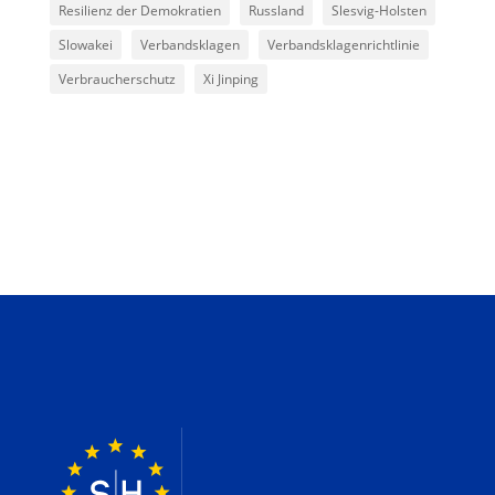
Resilienz der Demokratien
Russland
Slesvig-Holsten
Slowakei
Verbandsklagen
Verbandsklagenrichtlinie
Verbraucherschutz
Xi Jinping