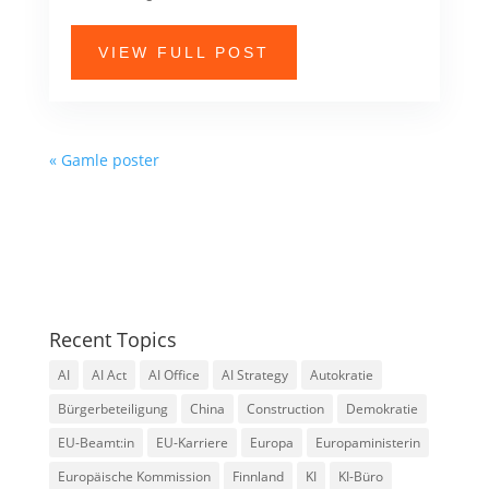
VIEW FULL POST
« Gamle poster
Recent Topics
AI
AI Act
AI Office
AI Strategy
Autokratie
Bürgerbeteiligung
China
Construction
Demokratie
EU-Beamt:in
EU-Karriere
Europa
Europaministerin
Europäische Kommission
Finnland
KI
KI-Büro