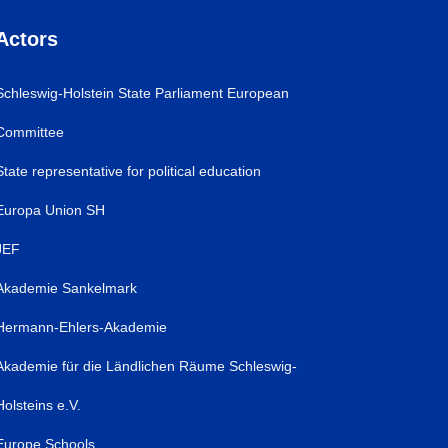
Actors
Schleswig-Holstein State Parliament European
Committee
State representative for political education
Europa Union SH
JEF
Akademie Sankelmark
Hermann-Ehlers-Akademie
Akademie für die Ländlichen Räume Schleswig-
Holsteins e.V.
Europe Schools