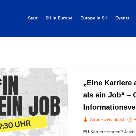
Start
SH in Europe
Europe in SH
Events
„Eine Karriere
als ein Job“ – 
Informationsve
Veronika Reinbold
F
EU-Karriere starten? Jetzt 