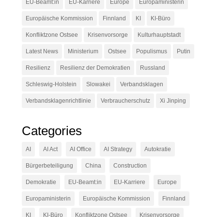
EU-Beamt:in
EU-Karriere
Europe
Europaministerin
Europäische Kommission
Finnland
KI
KI-Büro
Konfliktzone Ostsee
Krisenvorsorge
Kulturhauptstadt
Latest News
Ministerium
Ostsee
Populismus
Putin
Resilienz
Resilienz der Demokratien
Russland
Schleswig-Holstein
Slowakei
Verbandsklagen
Verbandsklagenrichtlinie
Verbraucherschutz
Xi Jinping
Categories
AI
AI Act
AI Office
AI Strategy
Autokratie
Bürgerbeteiligung
China
Construction
Demokratie
EU-Beamt:in
EU-Karriere
Europe
Europaministerin
Europäische Kommission
Finnland
KI
KI-Büro
Konfliktzone Ostsee
Krisenvorsorge