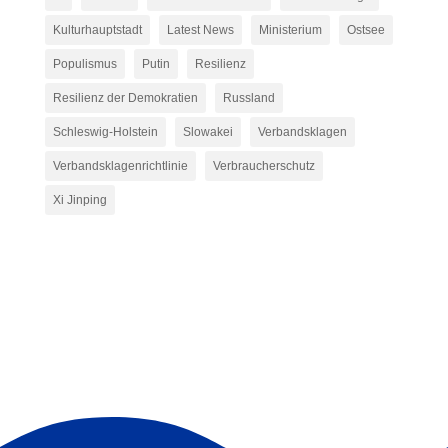
Kulturhauptstadt
Latest News
Ministerium
Ostsee
Populismus
Putin
Resilienz
Resilienz der Demokratien
Russland
Schleswig-Holstein
Slowakei
Verbandsklagen
Verbandsklagenrichtlinie
Verbraucherschutz
Xi Jinping